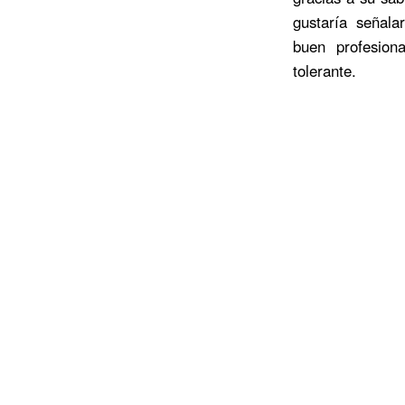
gustaría señal
buen profesio
tolerante.
T