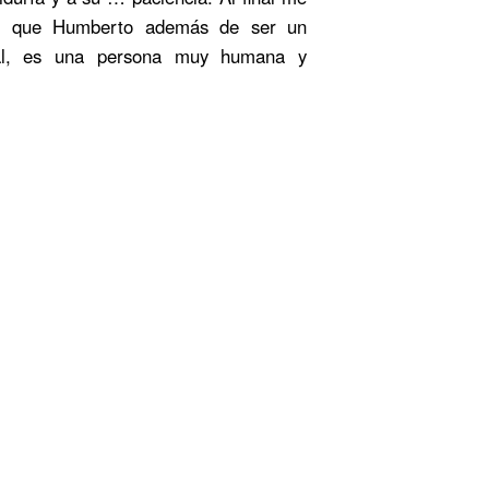
ar que Humberto además de ser un
nal, es una persona muy humana y
Aicha
estigo de un Instante de Éxito.