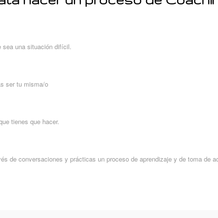
sea una situación difícil.
s ser tu misma/o
o que tienes que hacer.
vés de conversaciones y prácticas un proceso de aprendizaje y de toma de a